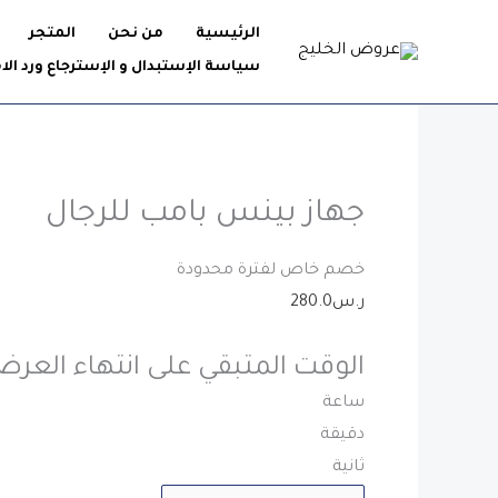
خطي
كمية
الرئيسية
من نحن
المتجر
لى
جهاز
سياسة الإستبدال و الإسترجاع ورد الا
لمحتوى
بينس
بامب
للرجال
جهاز بينس بامب للرجال
خصم خاص لفترة محدودة
ر.س
280.0
الوقت المتبقي على انتهاء العر
ساعة
دقيقة
ثانية