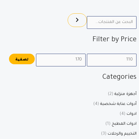
أ
أ
د
ع
ن
ل
Filter by Price
ى
ى
س
س
تصفية
ع
ع
ر
ر
Categories
أجهزة منزلية
(2)
أدوات عناية شخصية
(4)
ادوات
(4)
ادوات المطبخ
(1)
التخييم والرحلات
(3)