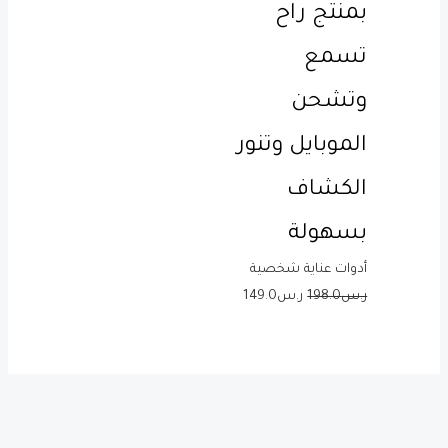
بمنتج راح
تسمع
وتشحن
الموبايل وتنور
الكشاف
بسهولة
أدوات عناية شخصية
ر.س
198.0
ر.س
149.0